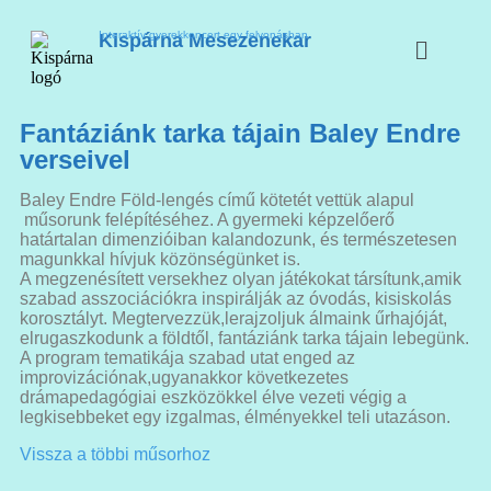
Interaktív gyerekkoncert egy felvonásban
Kispárna Mesezenekar
Fantáziánk tarka tájain Baley Endre
verseivel
Baley Endre Föld-lengés című kötetét vettük alapul
műsorunk felépítéséhez. A gyermeki képzelőerő
határtalan dimenzióiban kalandozunk, és természetesen
magunkkal hívjuk közönségünket is.
A megzenésített versekhez olyan játékokat társítunk,amik
szabad asszociációkra inspirálják az óvodás, kisiskolás
korosztályt. Megtervezzük,lerajzoljuk álmaink űrhajóját,
elrugaszkodunk a földtől, fantáziánk tarka tájain lebegünk.
A program tematikája szabad utat enged az
improvizációnak,ugyanakkor következetes
drámapedagógiai eszközökkel élve vezeti végig a
legkisebbeket egy izgalmas, élményekkel teli utazáson.
Vissza a többi műsorhoz